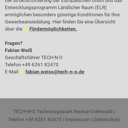
Die Strukturförderung der Europäischen Union und das
Entwicklungsprogramm Ländlicher Raum (ELR)
ermöglichen besonders günstige Konditionen für Ihre
Gewerbeansiedelung. Hier finden Sie eine Übersicht
über die
Fördermöglichkeiten.
Fragen?
Fabian Weiß
Geschäftsführer TECH·N·O
Telefon +49 6261 82470
E-Mail
f
b
n
w
ss
t
ch-n-
d
TECH•N•O Technologiepark Neckar-Odenwald |
Telefon +49 6261 82470 |
Impressum
|
Datenschutz