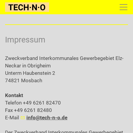
Gewerbepark
Konditionen
Impressum
Infoservice
Zweckverband Interkommunales Gewerbegebiet Elz-
Kontakt
Neckar in Obrigheim
Unterm Haubenstein 2
74821 Mosbach
Kontakt
Telefon +49 6261 82470
Fax +49 6261 82480
E-Mail
nf
t
ch-n-
d
Der Zweckverband Interkommunales Gewerbegebiet